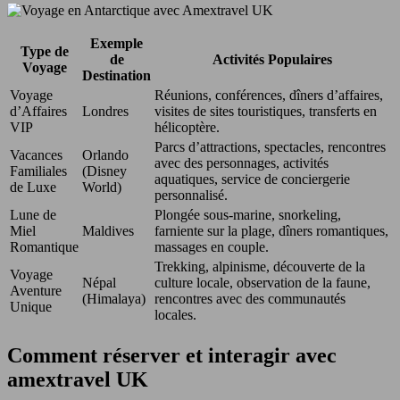
Exemple
Type de
de
Activités Populaires
Voyage
Destination
Voyage
Réunions, conférences, dîners d’affaires,
d’Affaires
Londres
visites de sites touristiques, transferts en
VIP
hélicoptère.
Parcs d’attractions, spectacles, rencontres
Vacances
Orlando
avec des personnages, activités
Familiales
(Disney
aquatiques, service de conciergerie
de Luxe
World)
personnalisé.
Lune de
Plongée sous-marine, snorkeling,
Miel
Maldives
farniente sur la plage, dîners romantiques,
Romantique
massages en couple.
Trekking, alpinisme, découverte de la
Voyage
Népal
culture locale, observation de la faune,
Aventure
(Himalaya)
rencontres avec des communautés
Unique
locales.
Comment réserver et interagir avec
amextravel UK