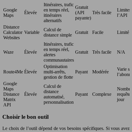
Itinéraires, trafic
Gratuit
Google
en temps réel,
Limites
Élevée
(API
Très facile
Maps
itinéraires
l’API
payante)
alternatifs
Distance
Calcul de
Calculator
Variable
Gratuit
Facile
Limité
distance simple
Websites
Itinéraires, trafic
en temps réel,
Waze
Élevée
Gratuit
Très facile
N/A
alertes
communautaires
Optimisation
Varie se
Route4Me
Élevée
multi-arrêts,
Payant
Modérée
l’abonn
gestion de flotte
Google
Calcul de
Maps
Nombre
distance
Distance
Élevée
Payant
Complexe
requêtes
automatisé,
Matrix
jour
personnalisation
API
Choisir le bon outil
Le choix de l’outil dépend de vos besoins spécifiques. Si vous avez