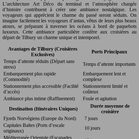
L’architecture Art Déco du terminal et l’atmosphère chargée
d’histoire contribuent à créer une ambiance nostalgique. Les
voyageurs qui apprécient le charme du passé seront séduits. On
imagine facilement les voyageurs d’antan, vêtus de leurs plus beaux
atours, se préparant à traverser les océans à bord de paquebots
luxueux. Cette ambiance particulière confère aux croisières au
départ de Tilbury un charme unique et intemporel.
Avantages de Tilbury (Croisières
Ports Principaux
Exclusives)
Temps d’attente réduits (Départ sans
Temps d’attente importants
stress)
Embarquement plus rapide
Embarquement lent et
(Commodité)
complexe
Stationnement plus accessible (Facilité
Stationnement limité et
d’accès)
coûteux
Ambiance plus intime (Raffinement)
Foule et agitation
Durée moyenne de
Destination (Itinéraires Uniques)
croisière
Fjords Norvégiens (Europe du Nord)
7 jours
Capitales Baltes (Ports d’escale
10 jours
originaux)
Méditerranée Orientale (Escapades