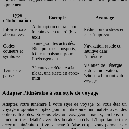
rapidement.
Type
Exemple
Avantage
d’Information
Autre option de transport si
Informations
Réduction du stress en
le train est en retard (bus,
alternatives
cas d’imprévu
taxi)
Jaune pour les activités,
Codes
Navigation rapide et
Bleu pour les transports,
couleurs et
intuitive dans
icône « maison » pour
symboles
l’itinéraire
l’hébergement
Maintien de l’énergie
2 heures de détente à la
Temps de
et de la motivation,
plage, une sieste en après-
pause
évite le « burnout » de
midi
voyage
Adapter l’itinéraire à son style de voyage
Adaptez votre itinéraire à votre style de voyage. Si vous êtes un
voyageur spontané, optez pour un itinéraire minimaliste avec des
options flexibles. Si vous êtes un voyageur anxieux, préférez un
itinéraire très détaillé avec des horaires précis. L’important est de
créer un itinéraire qui vous mette à l’aise et qui vous permette de